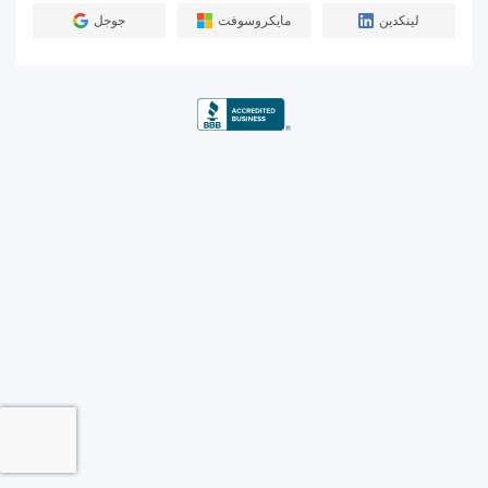
لينكدين
مايكروسوفت
جوجل