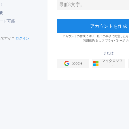
！
要
ード可能
アカウントを作成
アカウントの作成に伴い、以下の事項に同意したも
ちですか？
ログイン
利用規約
および
プライバシーポリ
または
マイクロソフ
Google
ト