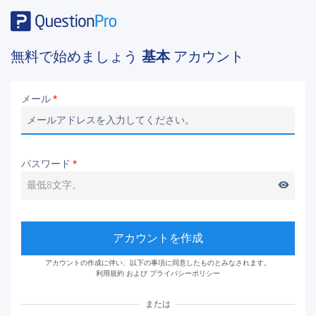
無料で始めましょう
基本
アカウント
メール
*
パスワード
*
visibility
アカウントを作成
アカウントの作成に伴い、以下の事項に同意したものとみなされます。
利用規約
および
プライバシーポリシー
または