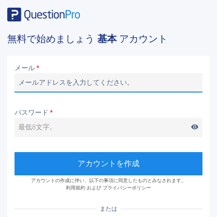
無料で始めましょう
基本
アカウント
メール
*
パスワード
*
visibility
アカウントを作成
アカウントの作成に伴い、以下の事項に同意したものとみなされます。
利用規約
および
プライバシーポリシー
または