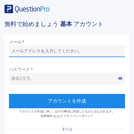
無料で始めましょう
基本
アカウント
メール
*
パスワード
*
visibility
アカウントを作成
アカウントの作成に伴い、以下の事項に同意したものとみなされます。
利用規約
および
プライバシーポリシー
または