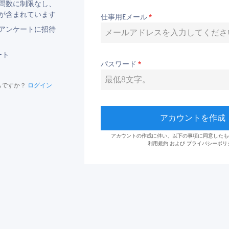
問数に制限なし、
プが含まれています
仕事用Eメール
*
をアンケートに招待
ート
パスワード
*
ちですか？
ログイン
アカウントを作成
アカウントの作成に伴い、以下の事項に同意したも
利用規約
および
プライバシーポリ