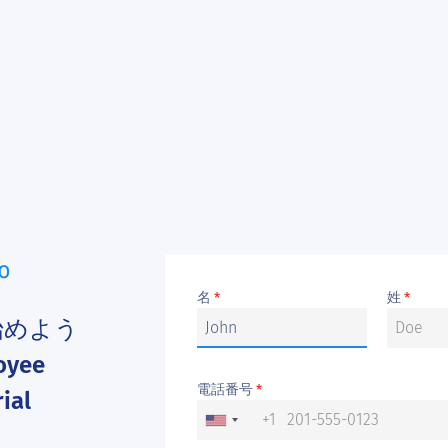
名
姓
*
*
始めよう
oyee
電話番号
*
ial
+1