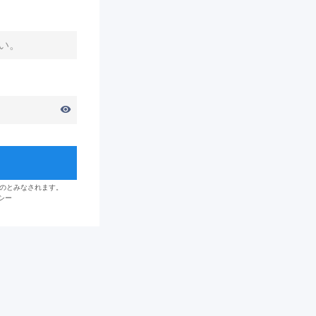
visibility
のとみなされます。
シー