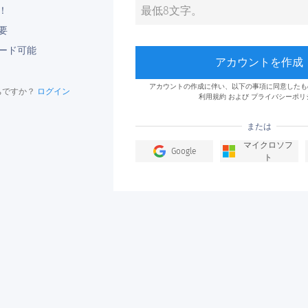
！
要
ード可能
アカウントを作成
アカウントの作成に伴い、以下の事項に同意したも
ちですか？
ログイン
利用規約
および
プライバシーポリ
または
マイクロソフ
Google
ト