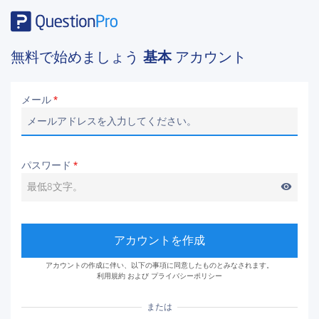
無料で始めましょう
基本
アカウント
メール
*
パスワード
*
visibility
アカウントを作成
アカウントの作成に伴い、以下の事項に同意したものとみなされます。
利用規約
および
プライバシーポリシー
または