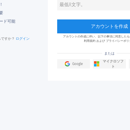
！
要
ード可能
アカウントを作成
アカウントの作成に伴い、以下の事項に同意したも
ちですか？
ログイン
利用規約
および
プライバシーポリ
または
マイクロソフ
Google
ト