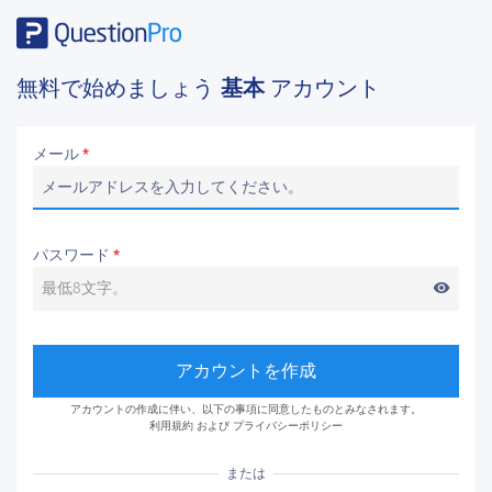
無料で始めましょう
基本
アカウント
メール
*
パスワード
*
visibility
アカウントを作成
アカウントの作成に伴い、以下の事項に同意したものとみなされます。
利用規約
および
プライバシーポリシー
または