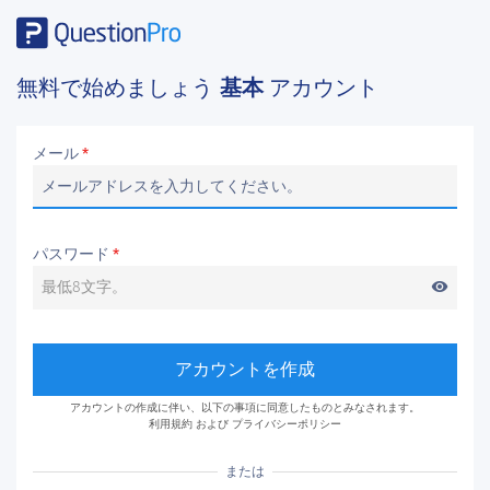
無料で始めましょう
基本
アカウント
メール
*
パスワード
*
visibility
アカウントを作成
アカウントの作成に伴い、以下の事項に同意したものとみなされます。
利用規約
および
プライバシーポリシー
または