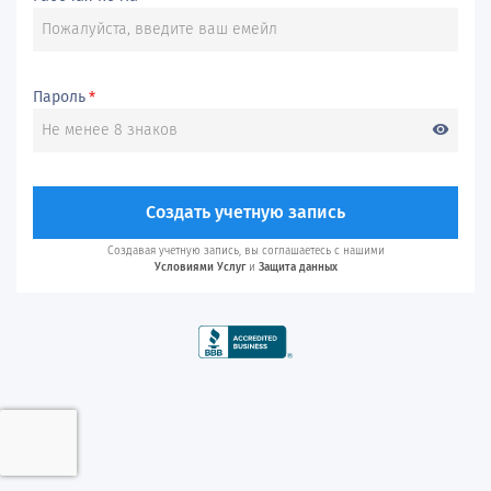
Пароль
*
visibility
Создать учетную запись
Создавая учетную запись, вы соглашаетесь с нашими
Условиями Услуг
и
Защита данных