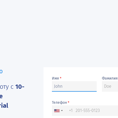
Имя
Фамилия
*
оту с
10-
e
Телефон
*
ial
+1