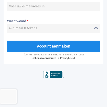
Wachtwoord
*
visibility
Account aanmaken
Door een account aan te maken, ga je akkoord met onze
Gebruiksvoorwaarden
En
Privacybeleid