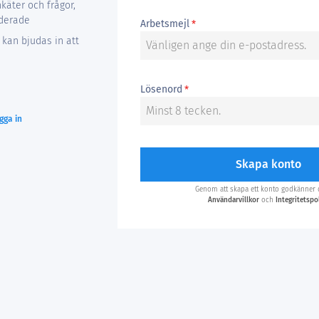
käter och frågor,
uderade
Arbetsmejl
*
a kan bjudas in att
Lösenord
*
gga in
Skapa konto
Genom att skapa ett konto godkänner 
Användarvillkor
och
Integritetspo