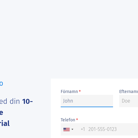
Förnamn
Efternam
*
ed din
10-
e
Telefon
*
ial
+1