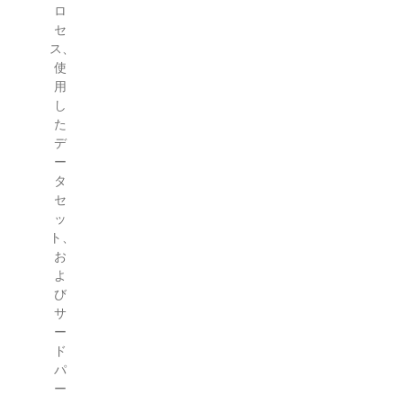
ロ
セ
ス、
使
用
し
た
デ
ー
タ
セ
ッ
ト、
お
よ
び
サ
ー
ド
パ
ー