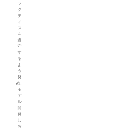
ラ
ク
テ
ィ
ス
を
遵
守
す
る
よ
う
努
め、
モ
デ
ル
開
発
に
お