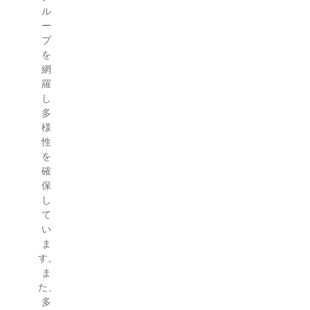
ル
ー
プ
を
網
羅
し
多
様
性
を
確
保
し
て
い
ま
す。
ま
た、
多