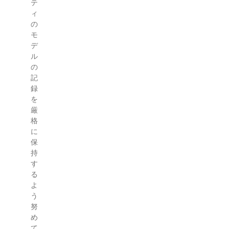
テ
ィ
の
モ
デ
ル
の
記
録
を
厳
格
に
保
持
す
る
よ
う
努
め
て