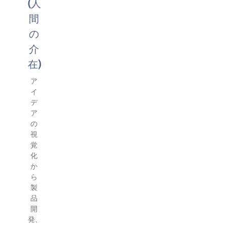
(人
間
の
介
在)
ア
イ
デ
ア
の
視
覚
化
か
ら
製
品
開
発、