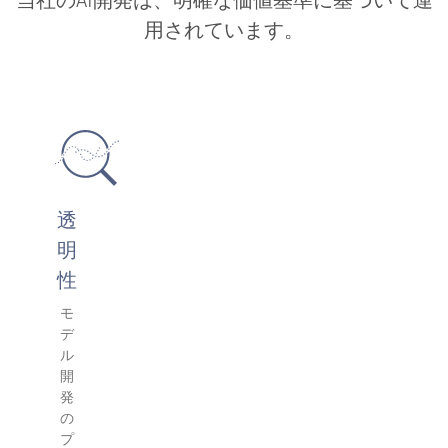
用されています。
透
明
性
モ
デ
ル
開
発
の
プ