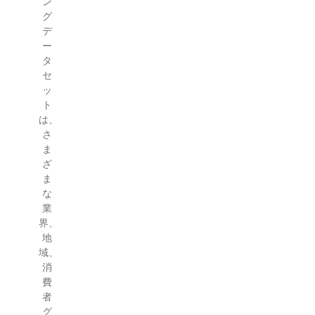
ン
グ
デ
ー
タ
セ
ッ
ト
は、
さ
ま
ざ
ま
な
業
界、
地
域、
消
費
者
グ