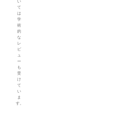
い
て
は
学
術
的
な
レ
ビ
ュ
ー
も
受
け
て
い
ま
す。