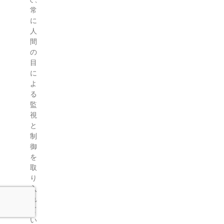
常
に
人
間
の
目
に
よ
る
監
視
と
制
御
を
取
り
入
れ
て
い