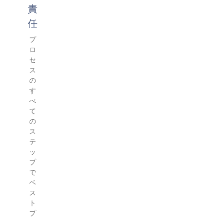
責
任
プ
ロ
セ
ス
の
す
べ
て
の
ス
テ
ッ
プ
で
ベ
ス
ト
プ