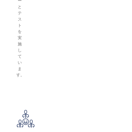
ー
と
テ
ス
ト
を
実
施
し
て
い
ま
す。