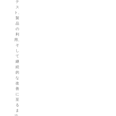
テ
ス
ト、
製
品
の
利
用、
そ
し
て
継
続
的
な
改
善
に
至
る
ま
で、