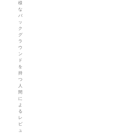
様
な
バ
ッ
ク
グ
ラ
ウ
ン
ド
を
持
つ
人
間
に
よ
る
レ
ビ
ュ