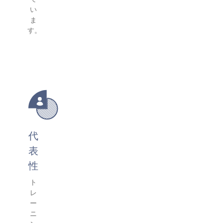
い
ま
す。
代
表
性
ト
レ
ー
ニ