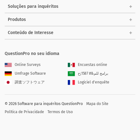
Soluções para inquéritos
Produtos
Conteúdo de Interesse
QuestionPro no seu idioma
Online Surveys
Encuestas online
Umfrage Software
برامج للم&# 1587;ح
調査ソフトウェア
Logiciel d'enquête
©
2026
Software para inquéritos QuestionPro
Mapa do Site
Política de Privacidade
Termos de Uso