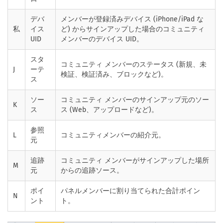
デバ
メンバーが登録済みデバイス (iPhone/iPad な
私
イス
ど) からサインアップした場合のコミュニティ
UID
メンバーのデバイス UID。
スタ
コミュニティ メンバーのステータス (新規、未
J
ーテ
検証、検証済み、ブロックなど)。
ス
ソー
コミュニティ メンバーのサインアップ元のソー
K
ス
ス (Web、アップロードなど)。
参照
L
コミュニティメンバーの紹介元。
元
追跡
コミュニティ メンバーがサインアップした場所
M
元
からの追跡ソース。
ポイ
パネルメンバーに割り当てられた合計ポイン
N
ント
ト。