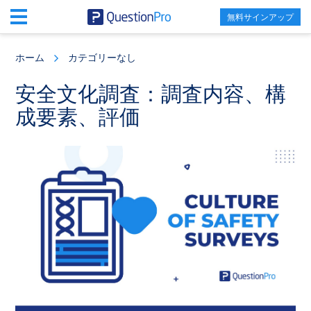
無料サインアップ
Skip
Skip
Skip
to
to
to
ホーム
カテゴリーなし
main
primary
footer
content
sidebar
安全文化調査：調査内容、構
成要素、評価