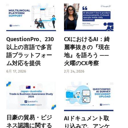
QuestionPro、230
CXにおけるAI：綺
以上の言語で多言
麗事抜きの『現在
語プラットフォー
地』を語ろう ——
ム対応を提供
火曜のCX考察
6月 17, 2026
2月 24, 2026
日豪の貿易・ビジ
AIドキュメント取
ネス認識に関する
り込みで、アンケ