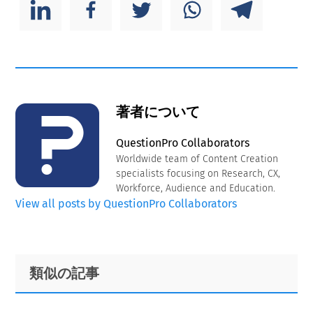
著者について
QuestionPro Collaborators
Worldwide team of Content Creation
specialists focusing on Research, CX,
Workforce, Audience and Education.
View all posts by QuestionPro Collaborators
Primary
Footer
類似の記事
Sidebar