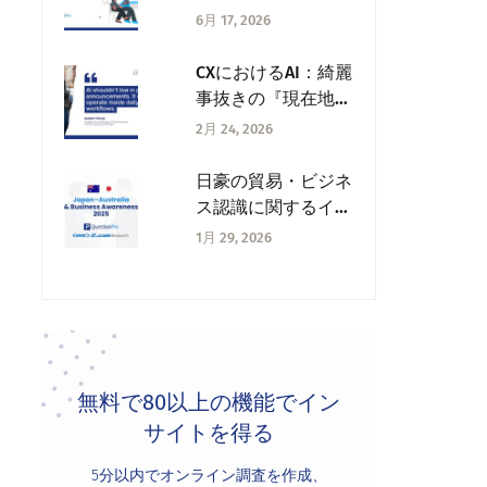
プラットフォーム対
6月 17, 2026
応を提供
CXにおけるAI：綺麗
事抜きの『現在地』
を語ろう —— 火曜
2月 24, 2026
のCX考察
日豪の貿易・ビジネ
ス認識に関するイン
サイト
1月 29, 2026
（QuestionPro ×
GMO-Z.com
Research）
無料で80以上の機能でイン
サイトを得る
5分以内でオンライン調査を作成、