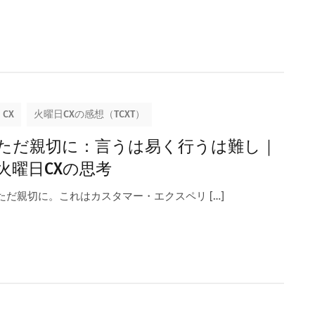
CX
火曜日CXの感想（TCXT）
ただ親切に：言うは易く行うは難し｜
火曜日CXの思考
ただ親切に。これはカスタマー・エクスペリ […]