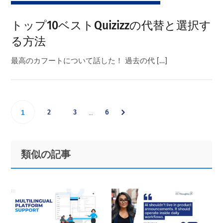
トップ10ベストQuizizzの代替と選択す
る方法
最高のカフートについて話した！ 過去の代 […]
Interim
Go
Go
Go
Go
2
3
6
…
1
pages
omitted
to
to
to
to
Primary
Footer
類似の記事
page
page
page
Sidebar
page