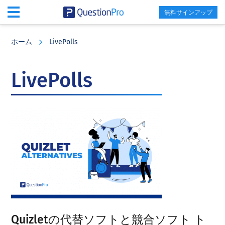
無料サインアップ
Skip
Skip
Skip
to
to
to
ホーム
LivePolls
main
primary
footer
content
sidebar
LivePolls
Quizletの代替ソフトと競合ソフト ト