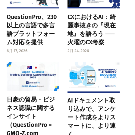
QuestionPro、230
CXにおけるAI：綺
以上の言語で多言
麗事抜きの『現在
語プラットフォー
地』を語ろう ——
ム対応を提供
火曜のCX考察
6月 17, 2026
2月 24, 2026
日豪の貿易・ビジ
AIドキュメント取
ネス認識に関する
り込みで、アンケ
インサイト
ート作成をよりス
（QuestionPro ×
マートに、より速
GMO-Z.com
く。