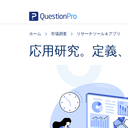
Skip
Skip
Skip
to
to
to
ホーム
市場調査
リサーチツール＆アプリ
main
primary
footer
content
sidebar
応用研究。定義