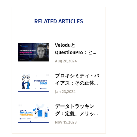
RELATED ARTICLES
Veloduと
QuestionPro：ヒュ
ーマンタッチでデー
Aug 28,2024
タをつなぐ
プロキシミティ・バ
イアス：その正体と
防止策＋事例
Jan 23,2024
データトラッキン
グ：定義、メリッ
ト、効果的なプラン
Nov 15,2023
ニング