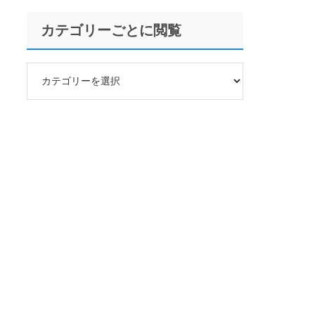
カテゴリーごとに閲覧
カ
テ
ゴ
リ
ー
ご
と
に
閲
覧