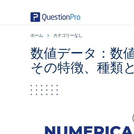
Skip
Skip
Skip
to
to
to
ホーム
カテゴリーなし
main
primary
footer
content
sidebar
数値データ：数
その特徴、種類