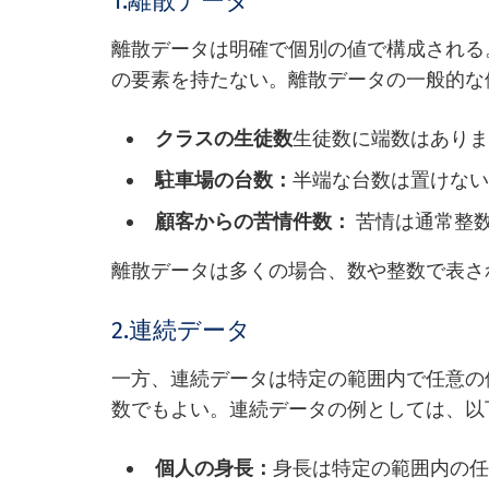
1.離散データ
離散データは明確で個別の値で構成される
の要素を持たない。離散データの一般的な
クラスの生徒数
生徒数に端数はあり
駐車場の台数：
半端な台数は置けな
顧客からの苦情件数：
苦情は通常整
離散データは多くの場合、数や整数で表さ
2.連続データ
一方、連続データは特定の範囲内で任意の
数でもよい。連続データの例としては、以
個人の身長：
身長は特定の範囲内の