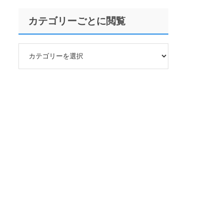
カテゴリーごとに閲覧
カ
テ
ゴ
リ
ー
ご
と
に
閲
覧