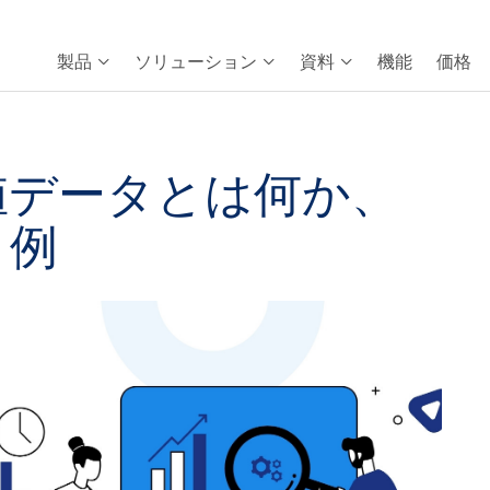
製品
ソリューション
資料
機能
価格
値データとは何か、
と例