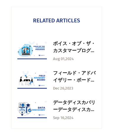
RELATED ARTICLES
ボイス・オブ・ザ・
カスタマープログラ
ム実施方法
Aug 01,2024
フィールド・アドバ
イザリー・ボードア
ドバイザリーボード
Dec 26,2023
とは何か、その重要
性と活用法
データディスカバリ
ーデータディスカバ
リーとは何か？
Sep 16,2024