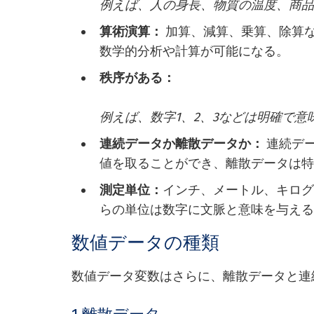
例えば、人の身長、物質の温度、商
算術演算：
加算、減算、乗算、除算
数学的分析や計算が可能になる。
秩序がある：
例えば、数字1、2、3などは明確で
連続データか離散データか：
連続デ
値を取ることができ、離散データは
測定単位：
インチ、メートル、キロ
らの単位は数字に文脈と意味を与え
数値データの種類
数値データ変数はさらに、離散データと連