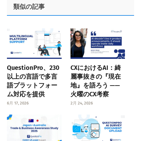
Primary
Footer
類似の記事
Sidebar
QuestionPro、230
CXにおけるAI：綺
以上の言語で多言
麗事抜きの『現在
語プラットフォー
地』を語ろう ——
ム対応を提供
火曜のCX考察
6月 17, 2026
2月 24, 2026