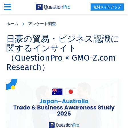
無料サインアップ
Skip
Skip
Skip
to
to
to
ホーム
アンケート調査
main
primary
footer
content
sidebar
日豪の貿易・ビジネス認識に
関するインサイト
（QuestionPro × GMO-Z.com
Research）