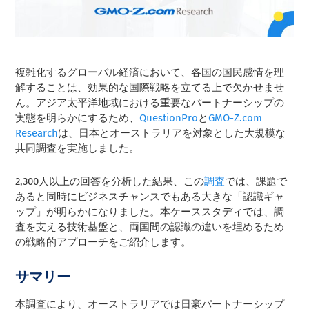
複雑化するグローバル経済において、各国の国民感情を理
解することは、効果的な国際戦略を立てる上で欠かせませ
ん。アジア太平洋地域における重要なパートナーシップの
実態を明らかにするため、
QuestionPro
と
GMO-Z.com
Research
は、日本とオーストラリアを対象とした大規模な
共同調査を実施しました。
2,300人以上の回答を分析した結果、この
調査
では、課題で
あると同時にビジネスチャンスでもある大きな「認識ギャ
ップ」が明らかになりました。本ケーススタディでは、調
査を支える技術基盤と、両国間の認識の違いを埋めるため
の戦略的アプローチをご紹介します。
サマリー
本調査により、オーストラリアでは日豪パートナーシップ