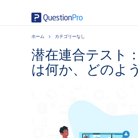
Skip
Skip
Skip
to
to
to
ホーム
カテゴリーなし
main
primary
footer
content
sidebar
潜在連合テスト
は何か、どのよ