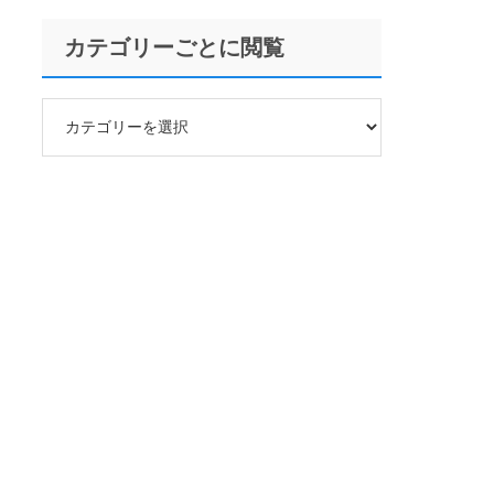
カテゴリーごとに閲覧
カ
テ
ゴ
リ
ー
ご
と
に
閲
覧