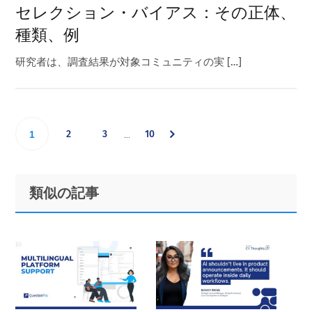
セレクション・バイアス：その正体、
種類、例
研究者は、調査結果が対象コミュニティの実 […]
Interim
Go
Go
Go
Go
2
3
10
…
1
pages
omitted
to
to
to
to
Primary
Footer
類似の記事
page
page
page
Sidebar
page