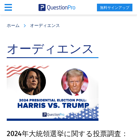
無料サインアップ
Skip
Skip
Skip
to
to
to
ホーム
オーディエンス
main
primary
footer
content
sidebar
オーディエンス
2024年大統領選挙に関する投票調査：