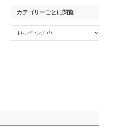
カテゴリーごとに閲覧
カ
テ
ゴ
リ
ー
ご
と
に
閲
覧