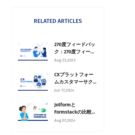
RELATED ARTICLES
270度フィードバッ
ク：270度フィード
バックとは？
Aug 23,2023
CXプラットフォー
ムカスタマーサクセ
スを促進するCXプ
Jun 17,2024
ラットフォーム ト
ップ13
Jotformと
Formstackの比較：
高度な比較 2025
Aug 07,2024