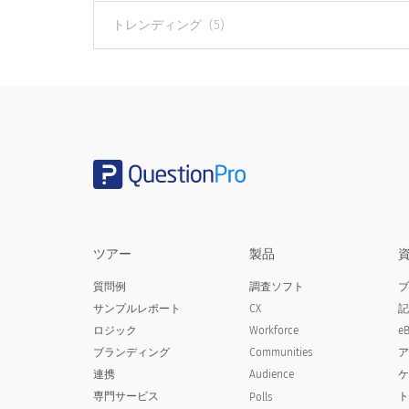
他
の
カ
テ
ゴ
リ
ー
ツアー
製品
質問例
調査ソフト
サンプルレポート
CX
ロジック
Workforce
e
ブランディング
Communities
連携
Audience
専門サービス
Polls