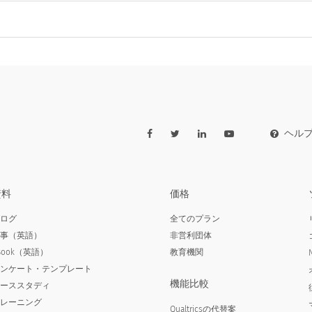
ヘル
資料
価格
ブログ
全てのプラン
記事（英語）
非営利団体
Book（英語）
教育機関
アンケート・テンプレート
機能比較
ケーススタディ
トレーニング
Qualtricsの代替案