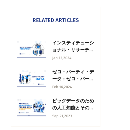
RELATED ARTICLES
インスティテューシ
ョナル・リサーチ研
究とは何か、活動と
Jan 12,2024
効果
ゼロ・パーティ・デ
ータ：ゼロ・パーテ
ィ・データとは何
Feb 16,2024
か？
ビッグデータのため
の人工知能とその連
携方法
Sep 21,2023