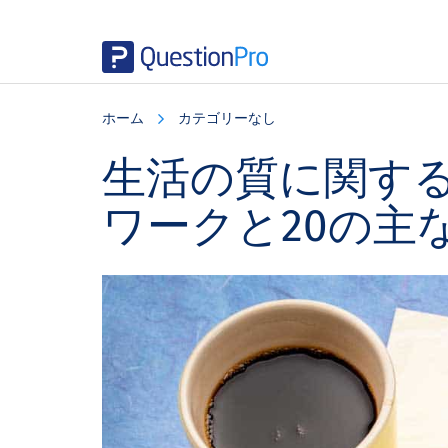
Skip
Skip
Skip
to
to
to
ホーム
カテゴリーなし
main
primary
footer
content
sidebar
生活の質に関す
ワークと20の主