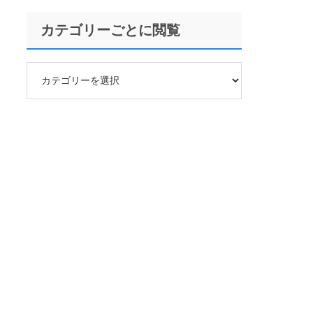
カテゴリーごとに閲覧
カ
テ
ゴ
リ
ー
ご
と
に
閲
覧