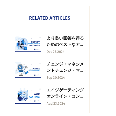
RELATED ARTICLES
より良い回答を得る
ためのベストなアン
ケート配信方法10選
Dec 25,2024
チェンジ・マネジメ
ントチェンジ・マネ
ジメントとは何か？
Sep 30,2024
エイジゲーティング
オンライン・コンテ
ンツ・コントロール
Aug 23,2024
の効果的な戦略