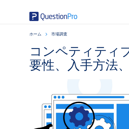
Skip
Skip
Skip
to
to
to
ホーム
市場調査
main
primary
footer
content
sidebar
コンペティティ
要性、入手方法