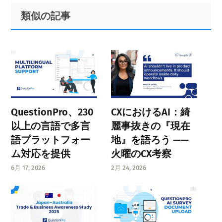
Primary
Footer
類似の記事
Sidebar
QuestionPro、230
CXにおけるAI：綺
以上の言語で多言
麗事抜きの『現在
語プラットフォー
地』を語ろう ——
ム対応を提供
火曜のCX考察
6月 17, 2026
2月 24, 2026