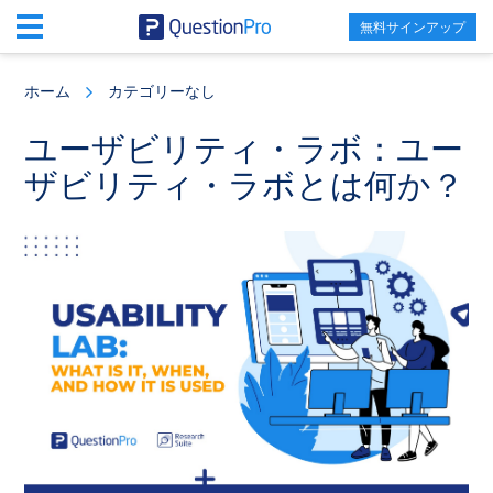
無料サインアップ
Skip
Skip
Skip
to
to
to
ホーム
カテゴリーなし
main
primary
footer
content
sidebar
ユーザビリティ・ラボ：ユー
ザビリティ・ラボとは何か？