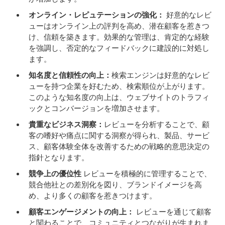
オンライン・レピュテーションの強化：
好意的なレビ
ューはオンライン上の評判を高め、潜在顧客を惹きつ
け、信頼を築きます。効果的な管理は、肯定的な経験
を強調し、否定的なフィードバックに建設的に対処し
ます。
知名度と信頼性の向上：
検索エンジンは好意的なレビ
ューを持つ企業を好むため、検索順位が上がります。
このような知名度の向上は、ウェブサイトのトラフィ
ックとコンバージョンを増加させます。
貴重なビジネス洞察：
レビューを分析することで、顧
客の嗜好や痛点に関する洞察が得られ、製品、サービ
ス、顧客体験全体を改善するための戦略的意思決定の
指針となります。
競争上の優位性
レビューを積極的に管理することで、
競合他社との差別化を図り、ブランドイメージを高
め、より多くの顧客を惹きつけます。
顧客エンゲージメントの向上：
レビューを通じて顧客
と関わることで、コミュニティとつながりが生まれま