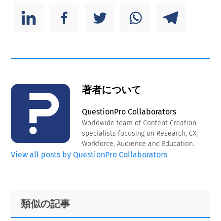
著者について
QuestionPro Collaborators
Worldwide team of Content Creation
specialists focusing on Research, CX,
Workforce, Audience and Education.
View all posts by QuestionPro Collaborators
Primary
Footer
類似の記事
Sidebar