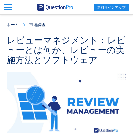
無料サインアップ
Skip
Skip
Skip
to
to
to
ホーム
市場調査
main
primary
footer
content
sidebar
レビューマネジメント：レビ
ューとは何か、レビューの実
施方法とソフトウェア