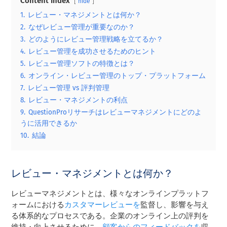
Content Index
hide
1.
レビュー・マネジメントとは何か？
2.
なぜレビュー管理が重要なのか？
3.
どのようにレビュー管理戦略を立てるか？
4.
レビュー管理を成功させるためのヒント
5.
レビュー管理ソフトの特徴とは？
6.
オンライン・レビュー管理のトップ・プラットフォーム
7.
レビュー管理 vs 評判管理
8.
レビュー・マネジメントの利点
9.
QuestionProリサーチはレビューマネジメントにどのよ
うに活用できるか
10.
結論
レビュー・マネジメントとは何か？
レビューマネジメントとは、様々なオンラインプラットフ
ォームにおける
カスタマーレビューを
監督し、影響を与え
る体系的なプロセスである。企業のオンライン上の評判を
維持・向上させるために、
顧客からのフィードバックを
収