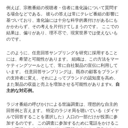
例えば、宗教番組の視聴者・信者に進化論について質問す
る場合などである。 彼らの答えは常にテレビ番組の影響に
基づいており、進化論には十分な科学的裏付けがあるにも
かかわらず、その考えを片付けてしまうのです。 ここでの
結果は、偏りがあり、理不尽で、現実世界では使えないも
のです。
このように、任意回答サンプリングを研究に採用すること
には、希望と可能性があります。 組織は、この方法をマー
ケティングツールとして、常に自社製品の宣伝に利用して
います。 任意回答サンプリングは、既存の顧客をブランド
の支持者に変え、それによってブランドの認知度を高め、
また製品の収益と売上を増加させる可能性がありますv。
自
主的な対応例。
ラジオ番組の呼びかけによる世論調査は、理想的な自主的
回答例と言えます。 特定のラジオ局を聴いている（ダイヤ
ルで回答することを選択した）人口の一部だけが投票に参
加するのです。 この調査に参加するために電話をかけるこ