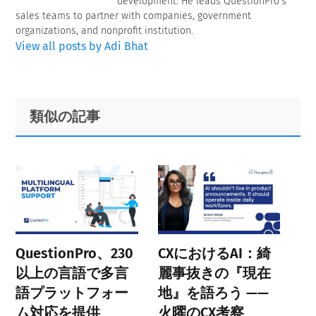
development. He leads QuestionPro's
sales teams to partner with companies, government
organizations, and nonprofit institution.
View all posts by Adi Bhat
Primary
Footer
類似の記事
Sidebar
QuestionPro、230
CXにおけるAI：綺
以上の言語で多言
麗事抜きの『現在
語プラットフォー
地』を語ろう ——
ム対応を提供
火曜のCX考察