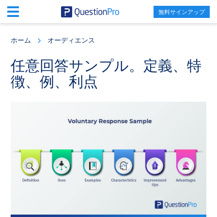
無料サインアップ
Skip
Skip
Skip
to
to
to
ホーム
オーディエンス
main
primary
footer
content
sidebar
任意回答サンプル。定義、特
徴、例、利点