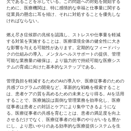
欠であることを示している。この問題への対処を開始する
ために、医療機関は、特に感情的な幸福と仕事量に関する
従業員の懸念に耳を傾け、それに対処することを優先しな
ければならない。
燃え尽き症候群の兆候を認識し、ストレスや仕事量を軽減
する対策を実施することは、医療環境全体の健全性に大き
な影響を与える可能性があります。定期的なフィードバッ
クの仕組みの導入、メンタルヘルスサポートの提供、管理
可能な業務量の確保は、より協力的で持続可能な医療シス
テムの育成に向けた基本的なステップである。
管理負担を軽減するためのAIの導入や、医療従事者のための
共感プログラムの開発など、革新的な戦略を模索すること
は、患者ケアの質を高めるための未来となり得る。AIを活用
することで、医療施設は面倒な管理業務を効率化し、医療
従事者は患者との対話とケアにより集中できるようにな
る。医療従事者の共感を育むことは、患者の満足度を向上
させるだけでなく、医療従事者の仕事のやりがいをも豊か
にし、より思いやりのある効率的な医療提供システムを生