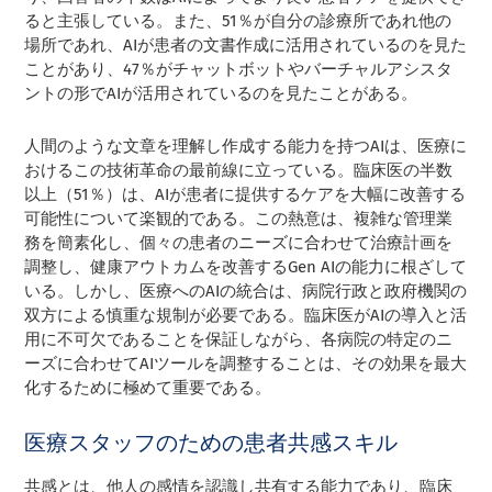
ると主張している。また、51％が自分の診療所であれ他の
場所であれ、AIが患者の文書作成に活用されているのを見た
ことがあり、47％がチャットボットやバーチャルアシスタ
ントの形でAIが活用されているのを見たことがある。
人間のような文章を理解し作成する能力を持つAIは、医療に
おけるこの技術革命の最前線に立っている。臨床医の半数
以上（51％）は、AIが患者に提供するケアを大幅に改善する
可能性について楽観的である。この熱意は、複雑な管理業
務を簡素化し、個々の患者のニーズに合わせて治療計画を
調整し、健康アウトカムを改善するGen AIの能力に根ざして
いる。しかし、医療へのAIの統合は、病院行政と政府機関の
双方による慎重な規制が必要である。臨床医がAIの導入と活
用に不可欠であることを保証しながら、各病院の特定のニ
ーズに合わせてAIツールを調整することは、その効果を最大
化するために極めて重要である。
医療スタッフのための患者共感スキル
共感とは、他人の感情を認識し共有する能力であり、臨床