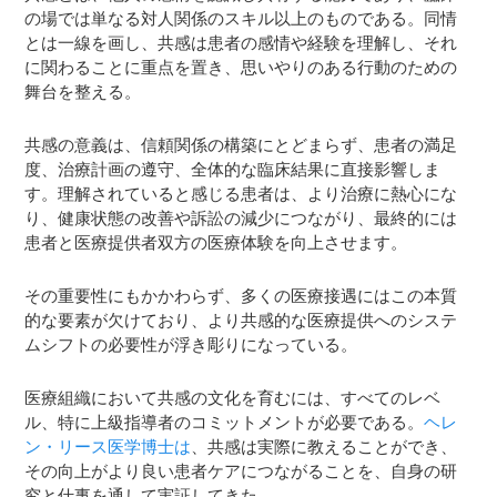
の場では単なる対人関係のスキル以上のものである。同情
とは一線を画し、共感は患者の感情や経験を理解し、それ
に関わることに重点を置き、思いやりのある行動のための
舞台を整える。
共感の意義は、信頼関係の構築にとどまらず、患者の満足
度、治療計画の遵守、全体的な臨床結果に直接影響しま
す。理解されていると感じる患者は、より治療に熱心にな
り、健康状態の改善や訴訟の減少につながり、最終的には
患者と医療提供者双方の医療体験を向上させます。
その重要性にもかかわらず、多くの医療接遇にはこの本質
的な要素が欠けており、より共感的な医療提供へのシステ
ムシフトの必要性が浮き彫りになっている。
医療組織において共感の文化を育むには、すべてのレベ
ル、特に上級指導者のコミットメントが必要である。
ヘレ
ン・リース医学博士は
、共感は実際に教えることができ、
その向上がより良い患者ケアにつながることを、自身の研
究と仕事を通して実証してきた。