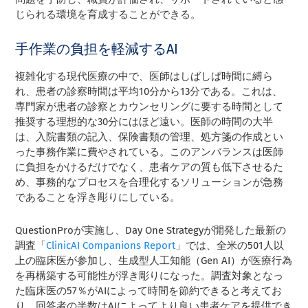
じられる環境を育成することができる。
手作業の負担を軽減するAI
複雑化する現代医療の中で、医師はしばしば時間に縛ら
れ、患者の診察時間は平均10分から13分である。これは、
専門家が患者の診察とカウンセリングに要する時間として
推奨する理想的な30分にはほど遠い。医師の時間の大半
は、入院書類の記入、保険書類の管理、処方箋の作成とい
った事務作業に費やされている。このアンバランスは医師
に負担をかけるだけでなく、患者ケアの質も低下させるた
め、事務的なプロセスを合理化するソリューションが急務
であることを浮き彫りにしている。
QuestionProが実施し、Day One Strategyが開発した最新の
調査「
ClinicAI Companions Report
」では、全米の501人以
上の臨床医が参加し、生成型人工知能（Gen AI）が医療行為
を再構築する可能性が浮き彫りになった。調査対象となっ
た臨床医の57％がAIによって時間を節約できると考えてお
り、回答者の半数はAIによってより良い患者ケアを提供でき