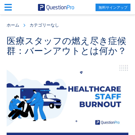
無料サインアップ
Skip
Skip
Skip
to
to
to
ホーム
カテゴリーなし
main
primary
footer
content
sidebar
医療スタッフの燃え尽き症候
群：バーンアウトとは何か？