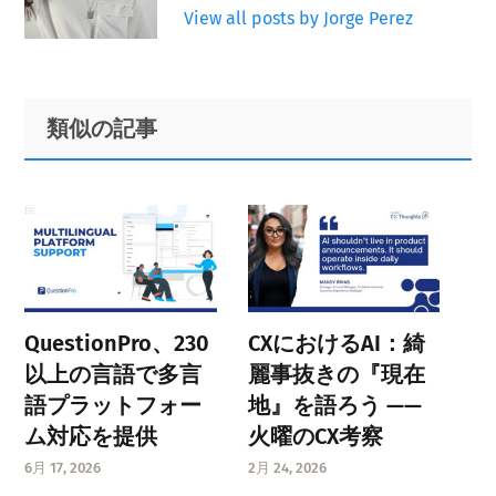
View all posts by Jorge Perez
Primary
Footer
類似の記事
Sidebar
QuestionPro、230
CXにおけるAI：綺
以上の言語で多言
麗事抜きの『現在
語プラットフォー
地』を語ろう ——
ム対応を提供
火曜のCX考察
6月 17, 2026
2月 24, 2026