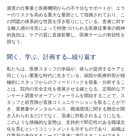
過度の仕事量と医療機関からの不十分なサポートが、エラ
ーのリスクを高める重大な要因として指摘されており、こ
の問題の体系的な性質を浮き彫りにしている。患者に対す
る離人感や冷笑によって特徴づけられる医療従事者の精神
的負担は、ケアの質に直接影響し、医療チームの有効性を
損なう。
聞く、学ぶ、計画する…繰り返す
私たちは、医療スタッフの幸福が、彼らが提供するケアと
同じくらい重要な時代に生きている。病院や医療幹部が積
極的にスタッフからのフィードバックを収集・分析するこ
とは、院内の安全文化を発展させる鍵となる。定期的なア
ンケート調査やオープンフォーラムを開始することで、ス
タッフと経営陣が直接コミュニケーションを取ることがで
き、業務量やメンタルヘルス、職場環境に関する懸念が聞
き入れられるだけでなく、迅速に対処されるようになる。
このような積極的な姿勢は、支持的で即応性のある職場文
化を育むというコミットメントを示すものであり、組織は
従業員の進化するニーズに迅速に適応することができる。