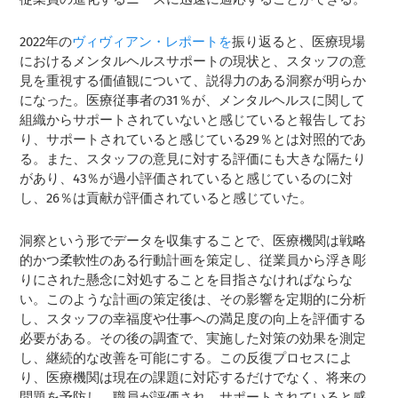
2022年の
ヴィヴィアン・レポートを
振り返ると、医療現場
におけるメンタルヘルスサポートの現状と、スタッフの意
見を重視する価値観について、説得力のある洞察が明らか
になった。医療従事者の31％が、メンタルヘルスに関して
組織からサポートされていないと感じていると報告してお
り、サポートされていると感じている29％とは対照的であ
る。また、スタッフの意見に対する評価にも大きな隔たり
があり、43％が過小評価されていると感じているのに対
し、26％は貢献が評価されていると感じていた。
洞察という形でデータを収集することで、医療機関は戦略
的かつ柔軟性のある行動計画を策定し、従業員から浮き彫
りにされた懸念に対処することを目指さなければならな
い。このような計画の策定後は、その影響を定期的に分析
し、スタッフの幸福度や仕事への満足度の向上を評価する
必要がある。その後の調査で、実施した対策の効果を測定
し、継続的な改善を可能にする。この反復プロセスによ
り、医療機関は現在の課題に対応するだけでなく、将来の
問題を予防し、職員が評価され、サポートされていると感