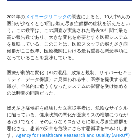
2021年の
メイヨークリニックの
調査によると、10人中6人の
医師が少なくとも1回は燃え尽き症候群の症状を訴えたとい
う。この数字は、この調査が実施された過去10年間で最も
高い報告数であり、大きな変化を必要とする医療システム
を反映している。このことは、医療スタッフの燃え尽き症
候群がここ数年、医療機関における最も重要な懸念事項に
なっていることを意味している。
医療が劇的な変化（AIの混乱、政策と規制、サイバーセキュ
リティ、データ保護）に見舞われる中、医療を提供する組
織が、全体的に危うくなったシステムの影響を受け始める
のは時間の問題だった。
燃え尽き症候群を経験した医療従事者は、危険なサイクル
に陥っている。健康状態の悪化が医療ミスの増加につなが
るだけでなく、そのようなミスがさらに燃え尽き症候群を
悪化させ、患者の安全を危険にさらす悪循環を生み出しま
す。
Agency for Healthcare Reasearch and Quality (AHRQ®)