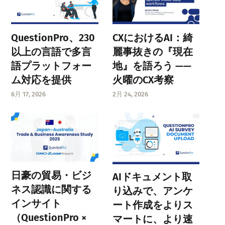
QuestionPro、230
CXにおけるAI：綺
以上の言語で多言
麗事抜きの『現在
語プラットフォー
地』を語ろう ——
ム対応を提供
火曜のCX考察
6月 17, 2026
2月 24, 2026
日豪の貿易・ビジ
AIドキュメント取
ネス認識に関する
り込みで、アンケ
インサイト
ート作成をよりス
（QuestionPro ×
マートに、より速