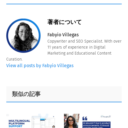
著者について
Fabyio Villegas
Copywriter and SEO Specialist. With over
11 years of experience in Digital
Marketing and Educational Content
Curation.
View all posts by Fabyio Villegas
Primary
Footer
類似の記事
Sidebar