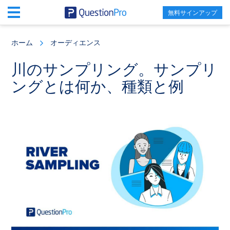
無料サインアップ
Skip
Skip
Skip
to
to
to
ホーム
オーディエンス
main
primary
footer
content
sidebar
川のサンプリング。サンプリ
ングとは何か、種類と例