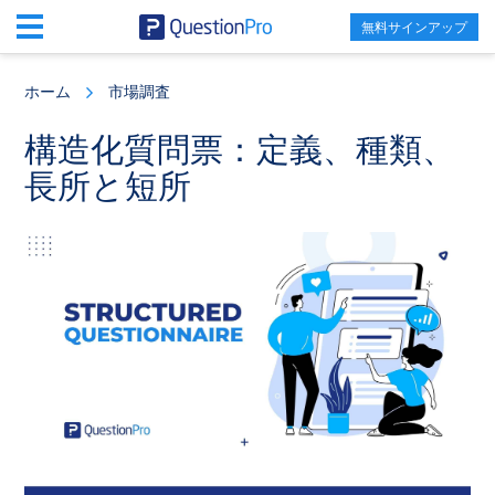
無料サインアップ
Skip
Skip
Skip
to
to
to
ホーム
市場調査
main
primary
footer
content
sidebar
構造化質問票：定義、種類、
長所と短所