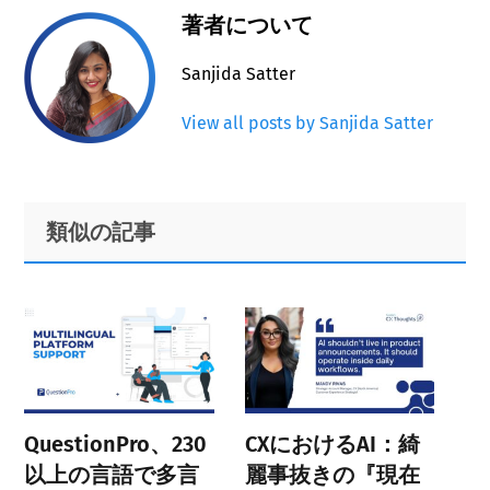
著者について
Sanjida Satter
View all posts by Sanjida Satter
Primary
Footer
類似の記事
Sidebar
QuestionPro、230
CXにおけるAI：綺
以上の言語で多言
麗事抜きの『現在