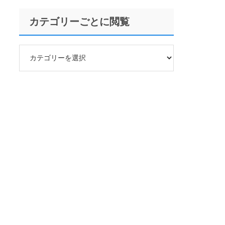
カテゴリーごとに閲覧
カ
テ
ゴ
リ
ー
ご
と
に
閲
覧