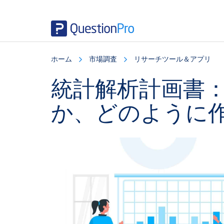
Skip
Skip
Skip
to
to
to
ホーム
市場調査
リサーチツール＆アプリ
main
primary
footer
content
sidebar
統計解析計画書
か、どのように