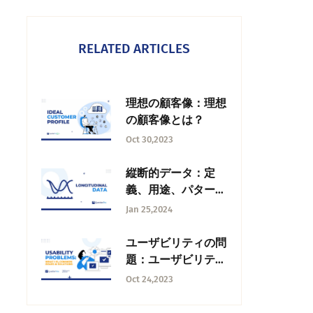
RELATED ARTICLES
理想の顧客像：理想
の顧客像とは？
Oct 30,2023
縦断的データ：定
義、用途、パターン
と傾向
Jan 25,2024
ユーザビリティの問
題：ユーザビリティ
の問題とは何か、よ
Oct 24,2023
くある問題と解決策