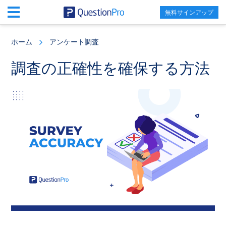
無料サインアップ
Skip
Skip
Skip
to
to
to
ホーム
アンケート調査
main
primary
footer
content
sidebar
調査の正確性を確保する方法