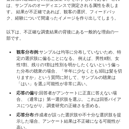
は、サンプルのオーディエンスで測定される属性を表しま
す。 結果が不正確であれば、観客の選択、フィードバッ
ク、経験について間違ったイメージを作り出してしまう。
以下は、不正確な調査結果の背後にある一般的な理由の一
部です。
観客分布例
:サンプルは均等に分布していないため、特
定の選択肢に偏ることになる。 例えば、男性8割、女
性1割、残りの1割は性別を明かしたくないという偏っ
た分布の聴衆の場合、「半年に少なくとも3回は髪を切
りますか」という質問に対して、サンプルの聴衆は
「はい」を選ぶ可能性が非常に高い。
応答の偏り
:回答者がアンケートに正直に答えない場
合、（通常は）第一選択肢を選ぶ。 これは回答バイア
スにつながり、調査研究の正確さを歪める。
応答分布
:作成者が誤った選択肢や不十分な選択肢を提
示した場合、アンケート結果は不正確になる可能性が
高い。