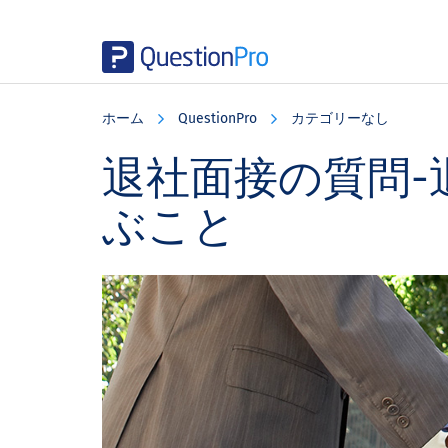
Skip
Skip
Skip
to
to
to
ホーム
QuestionPro
カテゴリーなし
main
primary
footer
content
sidebar
退社面接の質問-
ぶこと