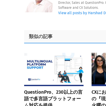
Director, Sales at QuestionPro
Software and CX Solutions.
View all posts by Harshad
Footer
類似の記事
QuestionPro、230以上の言
CXに
語で多言語プラットフォー
の『現
ム対応を提供
火曜の