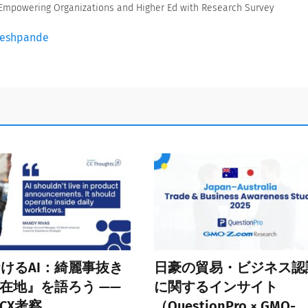
. Empowering Organizations and Higher Ed with Research Survey
 Deshpande
おけるAI：綺麗事抜き
日豪の貿易・ビジネス認
在地』を語ろう ——
に関するインサイト
CX考察
（QuestionPro × GMO-