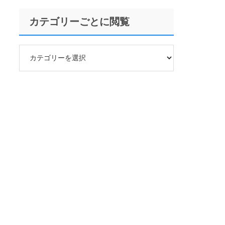
カテゴリーごとに閲覧
カ
テ
ゴ
リ
ー
ご
と
に
閲
覧