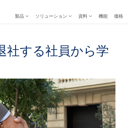
製品
ソリューション
資料
機能
価格
退社する社員から学