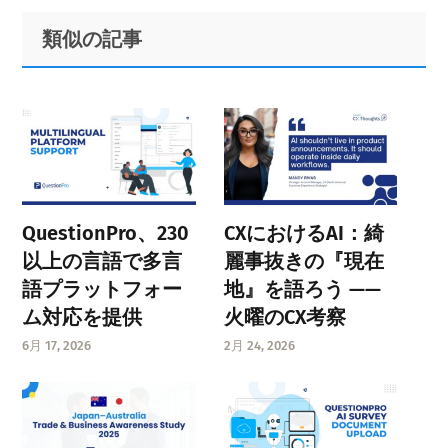
Primary
Footer
類似の記事
Sidebar
QuestionPro、230
CXにおけるAI：綺
以上の言語で多言
麗事抜きの『現在
語プラットフォー
地』を語ろう ——
ム対応を提供
火曜のCX考察
6月 17, 2026
2月 24, 2026