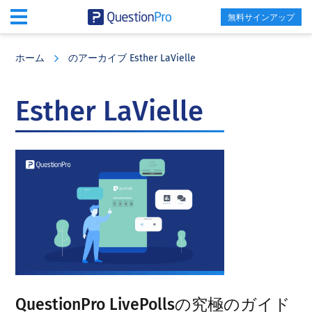
無料サインアップ
Skip
Skip
Skip
to
to
to
ホーム
のアーカイブ Esther LaVielle
main
primary
footer
content
sidebar
Esther LaVielle
QuestionPro LivePollsの究極のガイド