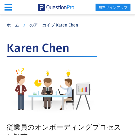
無料サインアップ
Skip
Skip
Skip
to
to
to
ホーム
のアーカイブ Karen Chen
main
primary
footer
content
sidebar
Karen Chen
従業員のオンボーディングプロセス