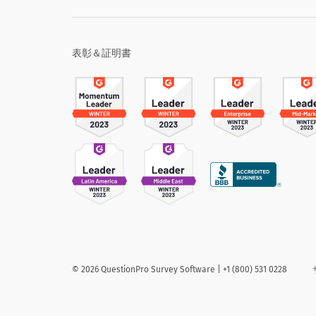
表彰＆証明書
©
2026
QuestionPro Survey Software | +1 (800) 531 0228