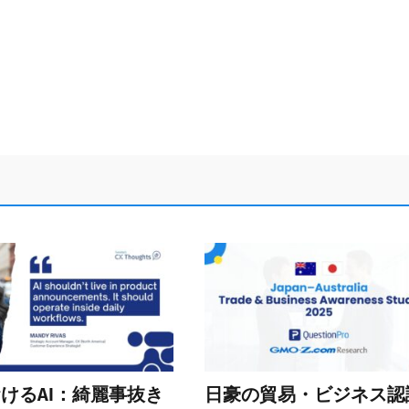
おけるAI：綺麗事抜き
日豪の貿易・ビジネス認