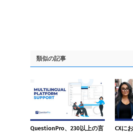
Footer
類似の記事
QuestionPro、230以上の言
CXに