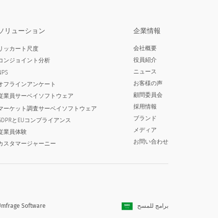
ソリューション
企業情報
会社概要
リッカート尺度
役員紹介
コンジョイント分析
ニュース
NPS
お客様の声
オフラインアンケート
顧問委員会
従業員サーベイソフトウェア
採用情報
マーケット調査サーベイソフトウェア
ブランド
GDPRとEUコンプライアンス
メディア
従業員体験
お問い合わせ
カスタマージャーニー
mfrage Software
برامج للمسح