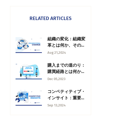
RELATED ARTICLES
組織の変化：組織変
革とは何か、その種
類と管理方法
Aug 21,2024
購入までの道のり：
購買経路とは何か、
段階とデータ分析
Dec 05,2023
コンペティティブ・
インサイト：重要
性、入手方法、利用
Sep 13,2024
法