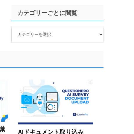
カテゴリーごとに閲覧
カ
テ
ゴ
リ
ー
ご
と
に
閲
覧
識
AIドキュメント取り込み