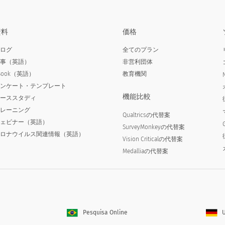
資料
価格
ブログ
全てのプラン
記事（英語）
非営利団体
Book（英語）
教育機関
アンケート・テンプレート
機能比較
ケーススタディ
トレーニング
Qualtricsの代替案
ウェビナー（英語）
SurveyMonkeyの代替案
コロナウイルス関連情報（英語）
Vision Criticalの代替案
Medalliaの代替案
Pesquisa Online
U