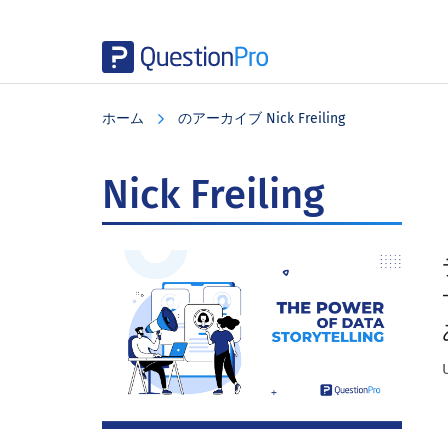
Skip
Skip
Skip
to
to
to
ホーム
のアーカイブ Nick Freiling
main
primary
footer
content
sidebar
Nick Freiling