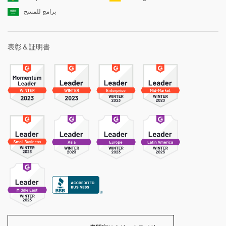
برامج للمسح
表彰＆証明書