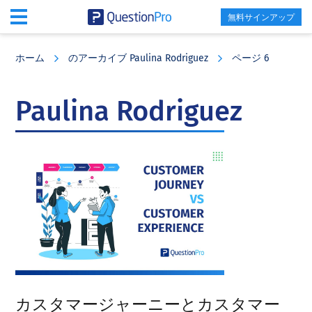
無料サインアップ
Skip
Skip
Skip
to
to
to
ホーム
のアーカイブ Paulina Rodriguez
ページ 6
main
primary
footer
content
sidebar
Paulina Rodriguez
カスタマージャーニーとカスタマー