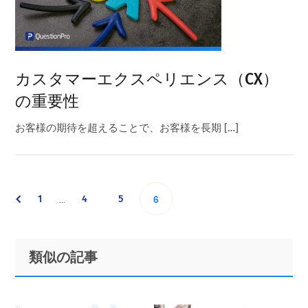
カスタマーエクスペリエンス（CX）
の重要性
お客様の期待を超えることで、お客様を長期 […]
Interim
Go
Go
Go
1
4
5
Go
…
6
pages
omitted
to
to
to
to
Primary
Footer
類似の記事
page
page
page
Sidebar
page