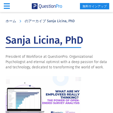
無料サインアップ
Skip
Skip
Skip
to
to
to
ホーム
のアーカイブ Sanja Licina, PhD
main
primary
footer
content
sidebar
Sanja Licina, PhD
President of Workforce at QuestionPro. Organizational
Psychologist and eternal optimist with a deep passion for data
and technology, dedicated to transforming the world of work.