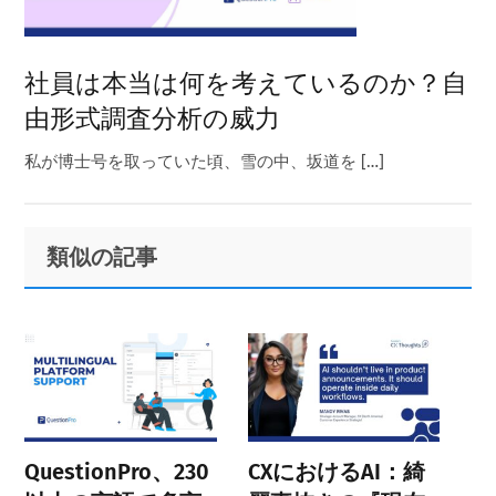
社員は本当は何を考えているのか？自
由形式調査分析の威力
私が博士号を取っていた頃、雪の中、坂道を […]
Primary
Footer
類似の記事
Sidebar
QuestionPro、230
CXにおけるAI：綺