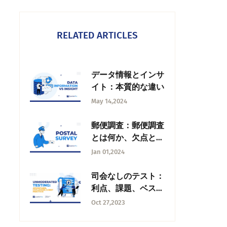
RELATED ARTICLES
データ情報とインサ
イト：本質的な違い
May 14,2024
郵便調査：郵便調査
とは何か、欠点と代
替案
Jan 01,2024
司会なしのテスト：
利点、課題、ベスト
プラクティス
Oct 27,2023