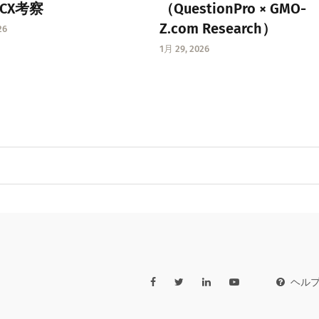
CX考察
（QuestionPro × GMO-
Z.com Research）
26
1月 29, 2026
ヘル