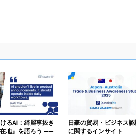
おけるAI：綺麗事抜き
日豪の貿易・ビジネス認
在地』を語ろう ——
に関するインサイト