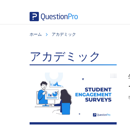
Skip
Skip
Skip
to
to
to
ホーム
アカデミック
main
primary
footer
content
sidebar
アカデミック