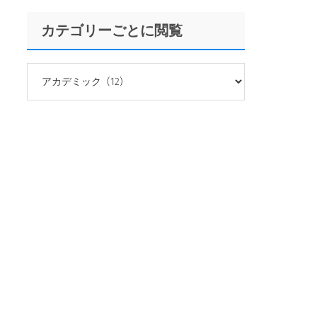
カテゴリーごとに閲覧
カ
テ
ゴ
リ
ー
ご
と
に
閲
覧