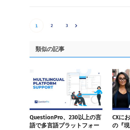
Go
Go
Go
2
3
1
to
to
to
Footer
類似の記事
page
page
page
QuestionPro、230以上の言
CXに
語で多言語プラットフォー
の『現