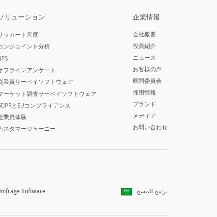
ソリューション
企業情報
会社概要
リッカート尺度
役員紹介
コンジョイント分析
ニュース
NPS
お客様の声
オフラインアンケート
顧問委員会
従業員サーベイソフトウェア
採用情報
マーケット調査サーベイソフトウェア
ブランド
GDPRとEUコンプライアンス
メディア
従業員体験
お問い合わせ
カスタマージャーニー
mfrage Software
برامج للمسح