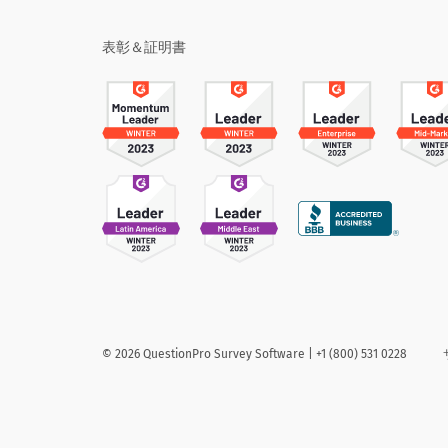
表彰＆証明書
©
2026
QuestionPro Survey Software | +1 (800) 531 0228