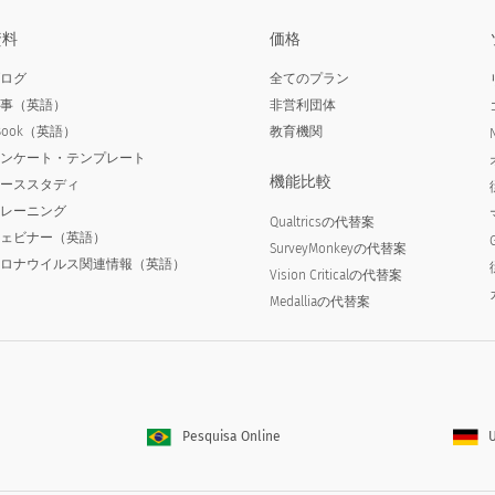
資料
価格
ブログ
全てのプラン
記事（英語）
非営利団体
Book（英語）
教育機関
アンケート・テンプレート
機能比較
ケーススタディ
トレーニング
Qualtricsの代替案
ウェビナー（英語）
SurveyMonkeyの代替案
コロナウイルス関連情報（英語）
Vision Criticalの代替案
Medalliaの代替案
Pesquisa Online
U