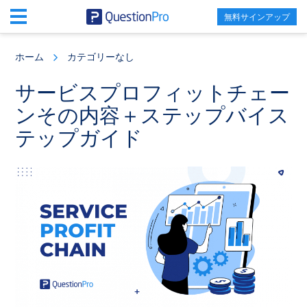
無料サインアップ
Skip
Skip
Skip
to
to
to
ホーム
カテゴリーなし
main
primary
footer
content
sidebar
サービスプロフィットチェー
ンその内容＋ステップバイス
テップガイド