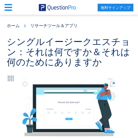
無料サインアップ
Skip
Skip
Skip
to
to
to
ホーム
リサーチツール＆アプリ
main
primary
footer
content
sidebar
シングルイージークエスチョ
ン：それは何ですか＆それは
何のためにありますか