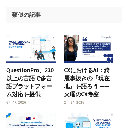
Primary
Footer
類似の記事
Sidebar
QuestionPro、230
CXにおけるAI：綺
以上の言語で多言
麗事抜きの『現在
語プラットフォー
地』を語ろう ——
ム対応を提供
火曜のCX考察
6月 17, 2026
2月 24, 2026