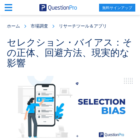
無料サインアップ
Skip
Skip
Skip
to
to
to
ホーム
市場調査
リサーチツール＆アプリ
main
primary
footer
content
sidebar
セレクション・バイアス：そ
の正体、回避方法、現実的な
影響