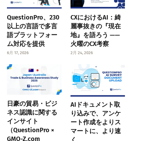
QuestionPro、230
CXにおけるAI：綺
以上の言語で多言
麗事抜きの『現在
語プラットフォー
地』を語ろう ——
ム対応を提供
火曜のCX考察
6月 17, 2026
2月 24, 2026
日豪の貿易・ビジ
AIドキュメント取
ネス認識に関する
り込みで、アンケ
インサイト
ート作成をよりス
（QuestionPro ×
マートに、より速
GMO-Z.com
く。