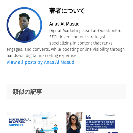
著者について
Anas Al Masud
Digital Marketing Lead at QuestionPro.
SEO-driven content strategist
specializing in content that ranks,
engages, and converts, while boosting online visibility through
hands-on digital marketing expertise.
View all posts by Anas Al Masud
Primary
Footer
類似の記事
Sidebar