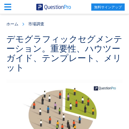
無料サインアップ
Skip
Skip
Skip
to
to
to
ホーム
市場調査
main
primary
footer
content
sidebar
デモグラフィックセグメンテ
ーション。重要性、ハウツー
ガイド、テンプレート、メリ
ット