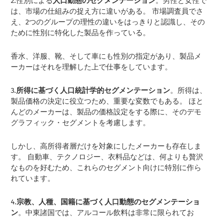
2.性別による
人口動態のセグメンテーション
。男性と女性で
は、市場の仕組みの捉え方に違いがある。 市場調査員でさ
え、2つのグループの理性の違いをはっきりと認識し、その
ために性別に特化した製品を作っている。
香水、洋服、靴、そして車にも性別の指定があり、製品メ
ーカーはそれを理解した上で仕事をしています。
3.
所得に基づく人口統計学的セグメンテーション
。所得は、
製品価格の決定に役立つため、重要な変数でもある。 ほと
んどのメーカーは、製品の価格設定をする際に、そのデモ
グラフィック・セグメントを考慮します。
しかし、高所得者層だけを対象にしたメーカーも存在しま
す。 自動車、テクノロジー、衣料品などは、何よりも贅沢
なものを好むため、これらのセグメント向けに特別に作ら
れています。
4.
宗教、人種、国籍に基づく人口動態のセグメンテーショ
ン
。中東諸国では、アルコール飲料は非常に限られてお