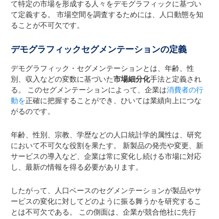
て特定の市場を形成する人々をデモグラフィックに基づい
て定義する。 市場空間を調査するためには、人口動態を知
ることが不可欠です。
デモグラフィックセグメンテーションの定義
デモグラフィック・セグメンテーションとは、年齢、性
別、収入などの変数に基づいた
市場細分化
手法と定義され
る。 このセグメンテーションによって、企業は
消費者の行
動を
正確に把握することができ、ひいては業績向上につな
がるのです。
年齢、性別、宗教、学歴などの人口統計学的属性は、研究
において不可欠な役割を果たす。 新製品の発売や変更、新
サービスの導入など、企業は常に変化し続ける市場に対応
し、最新の情報を得る必要があります。
したがって、人口ベースのセグメンテーションが製品やサ
ービスの変化に対してどのように振る舞うかを研究するこ
とは不可欠である。 この側面は、企業が競合他社に先行