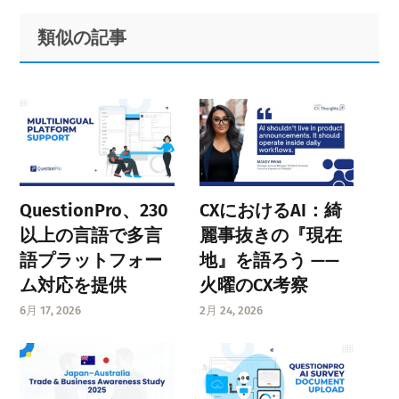
Primary
Footer
類似の記事
Sidebar
QuestionPro、230
CXにおけるAI：綺
以上の言語で多言
麗事抜きの『現在
語プラットフォー
地』を語ろう ——
ム対応を提供
火曜のCX考察
6月 17, 2026
2月 24, 2026