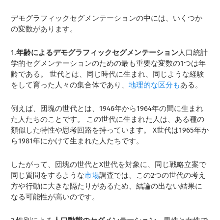
デモグラフィックセグメンテーションの中には、いくつか
の変数があります。
1.
年齢によるデモグラフィックセグメンテーション
人口統計
学的セグメンテーションのための最も重要な変数の1つは年
齢である。 世代とは、同じ時代に生まれ、同じような経験
をして育った人々の集合体であり、
地理的な区分も
ある。
例えば、団塊の世代とは、1946年から1964年の間に生まれ
た人たちのことです。 この世代に生まれた人は、ある種の
類似した特性や思考回路を持っています。 X世代は1965年か
ら1981年にかけて生まれた人たちです。
したがって、団塊の世代とX世代を対象に、同じ戦略立案で
同じ質問をするような
市場
調査では、この2つの世代の考え
方や行動に大きな隔たりがあるため、結論の出ない結果に
なる可能性が高いのです。