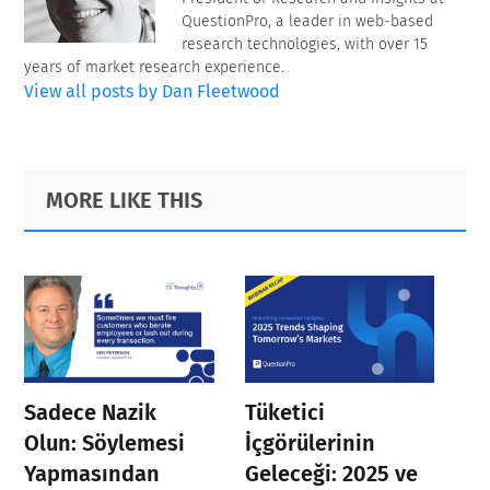
QuestionPro, a leader in web-based
research technologies, with over 15
years of market research experience.
View all posts by Dan Fleetwood
Primary
Footer
MORE LIKE THIS
Sidebar
Sadece Nazik
Tüketici
Olun: Söylemesi
İçgörülerinin
Yapmasından
Geleceği: 2025 ve