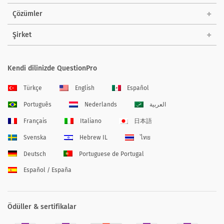
Çözümler
Şirket
Kendi dilinizde QuestionPro
Türkçe
English
Español
Português
Nederlands
العربية
Français
Italiano
日本語
Svenska
Hebrew IL
ไทย
Deutsch
Portuguese de Portugal
Español / España
Ödüller & sertifikalar