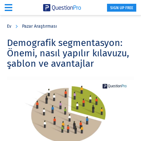
SIGN UP FREE
Skip
Skip
Skip
to
to
to
Ev
Pazar Araştırması
main
primary
footer
content
sidebar
Demografik segmentasyon:
Önemi, nasıl yapılır kılavuzu,
şablon ve avantajlar