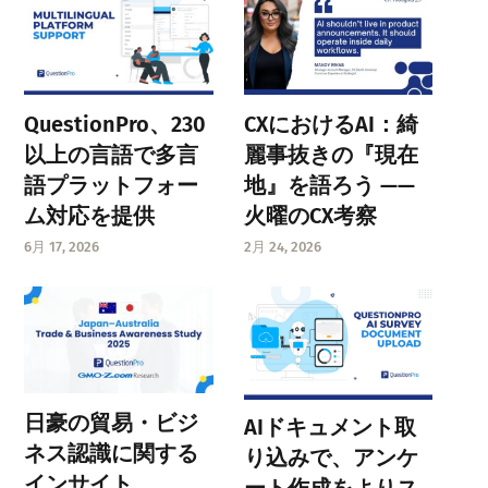
QuestionPro、230
CXにおけるAI：綺
以上の言語で多言
麗事抜きの『現在
語プラットフォー
地』を語ろう ——
ム対応を提供
火曜のCX考察
6月 17, 2026
2月 24, 2026
日豪の貿易・ビジ
AIドキュメント取
ネス認識に関する
り込みで、アンケ
インサイト
ート作成をよりス