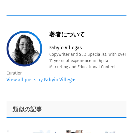
著者について
Fabyio Villegas
Copywriter and SEO Specialist. With over
11 years of experience in Digital
Marketing and Educational Content
Curation.
View all posts by Fabyio Villegas
Primary
Footer
類似の記事
Sidebar