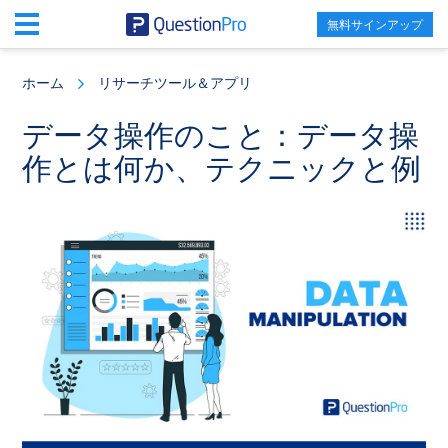
無料サインアップ
Skip
Skip
Skip
to
to
to
ホーム
リサーチツール＆アプリ
main
primary
footer
content
sidebar
データ操作のこと：データ操
作とは何か、テクニックと例